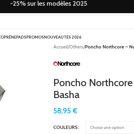
-25% sur les modèles 2025
ÉOPRÈNE
PADS
PROMOS
NOUVEAUTÉS 2026
Accueil
/
Others
/
Poncho Northcore – N
Poncho Northcore
Basha
58,95
€
COULEURS