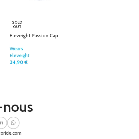
SOLD
SOLD
OUT
OUT
Eleveight Passion Cap
Eleveight T-Shi
Wears
Wears
Eleveight
Eleveight
34,90
€
24,00
€
-nous
oride.com