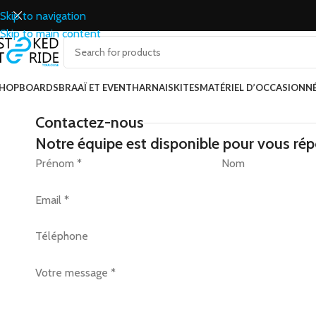
Skip to navigation
Skip to main content
HOP
BOARDS
BRAAÏ ET EVENT
HARNAIS
KITES
MATÉRIEL D’OCCASION
N
Contactez-nous
Notre équipe est disponible pour vous ré
Section
Prénom
*
Nom
Email
*
Téléphone
Votre message
*