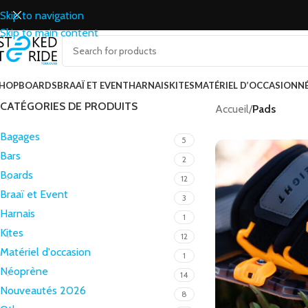
Skip to navigation
Skip to main content
HOP
BOARDS
BRAAÏ ET EVENT
HARNAIS
KITES
MATÉRIEL D’OCCASION
N
CATÉGORIES DE PRODUITS
Accueil
/
Pads
Bagages
5
Bars
2
Boards
12
Braaï et Event
3
Harnais
1
Kites
12
Matériel d'occasion
1
Néoprène
14
Nouveautés 2026
8