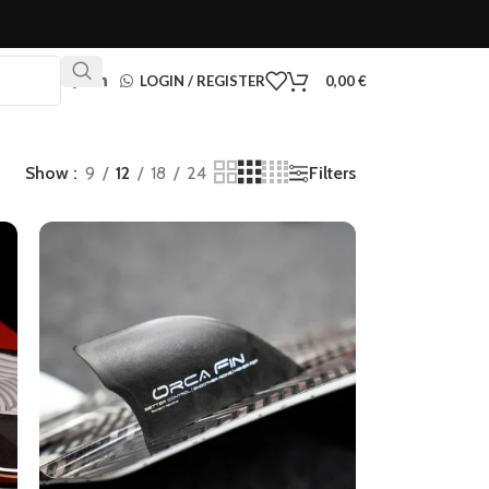
LOGIN / REGISTER
0,00
€
Filters
Show
9
12
18
24