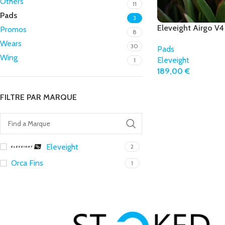
Others
11
Pads
3
Eleveight Airgo V4
Promos
8
Wears
30
Pads
Wing
Eleveight
1
189,00
€
FILTRE PAR MARQUE
Eleveight
2
Orca Fins
1