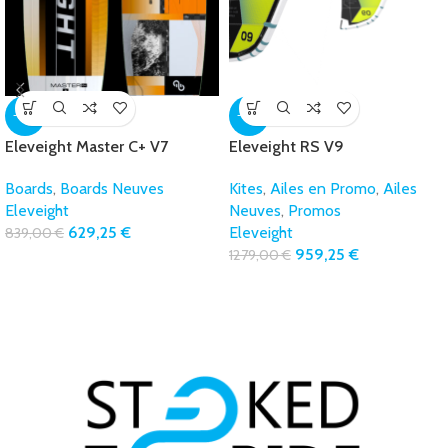
-25%
-25%
Eleveight Master C+ V7
Eleveight RS V9
Carbone
Kites
,
Ailes en Promo
,
Ailes
Boards
,
Boards Neuves
Neuves
,
Promos
Eleveight
Eleveight
629,25
€
839,00
€
959,25
€
1279,00
€