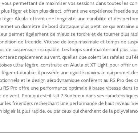
, vous permettant de maximiser vos sessions dans toutes les condi
 plus léger et bien plus direct, offrant une expérience freeride 
 léger Aluula, offrant une longévité, une durabilité et des perfo
 permet un diamètre de bord d’attaque plus petit, ce qui entraîne 
 il leur permet également de mieux se tordre et de tourner plus r
condition de freeride. Vitesse de loop maximale et temps de sus
 de suspension incroyable. Les loops sont maintenant plus rapid
nterez rapidement au vent, quelles que soient les rafales ou l’éta
es ultra-légère, construite en Aluula et XT Light, pour offrir une
léger et durable, il possède une rigidité maximale qui permet des
tionnels et le design aérodynamique confèrent au RS Pro des cap
l du RS Pro offre une performance optimale à basse vitesse dans to
ge de vent. Pour qui est-il fait ? Supérieur dans ses caractéristique
ur les freeriders recherchant une performance de haut niveau. Ses 
 big air la plus rapide, ou par ceux qui cherchent de la polyvalence