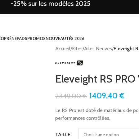
-25% sur les modèles 2025
ÉOPRÈNE
PADS
PROMOS
NOUVEAUTÉS 2026
Accueil
/
Kites
/
Ailes Neuves
/
Eleveight 
Eleveight RS PRO 
1409,40
€
2349,00
€
Le RS Pro est doté de matériaux de poi
performances contrôlées.
TAILLE