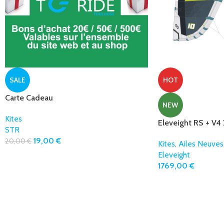
SALE
HOT
Carte Cadeau
NEW
Kites
Eleveight RS + V4
STR
19,00
€
20,00
€
Kites
,
Ailes Neuves
Eleveight
1769,00
€