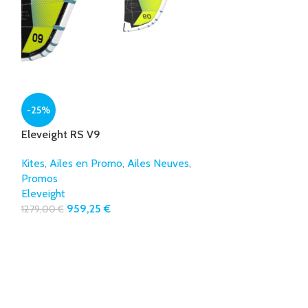
Eleveight XS V
-25%
Kites
,
Ailes Neu
Eleveight RS V9
Eleveight
1569,00
€
Kites
,
Ailes en Promo
,
Ailes Neuves
,
Promos
Eleveight
959,25
€
1279,00
€