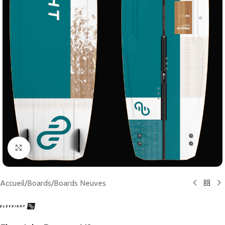
Click to enlarge
Accueil
/
Boards
/
Boards Neuves