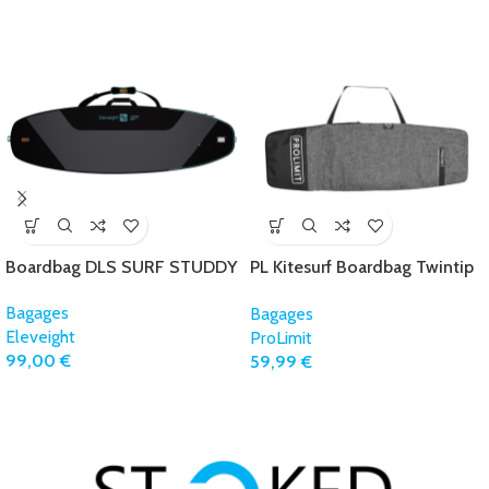
Boardbag DLS SURF STUDDY
PL Kitesurf Boardbag Twintip
Sport 140×45
Bagages
Bagages
Eleveight
ProLimit
99,00
€
59,99
€