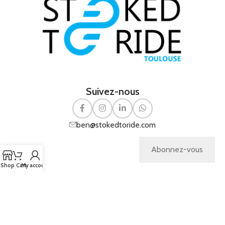
Suivez-nous
ben@stokedtoride.com
Abonnez-vous
Shop
Cart
My account
Copyright
Pichinov
© 2026