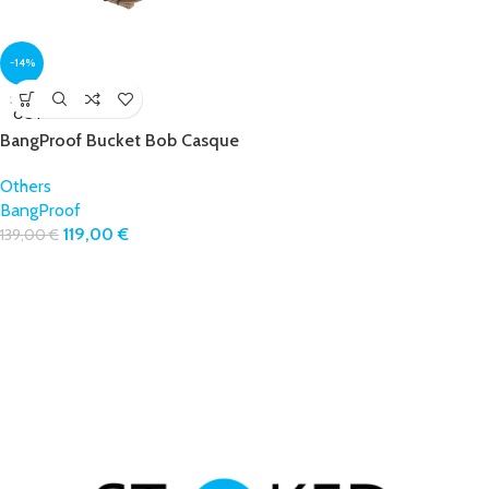
-14%
SOLD
OUT
BangProof Bucket Bob Casque
Others
BangProof
119,00
€
139,00
€