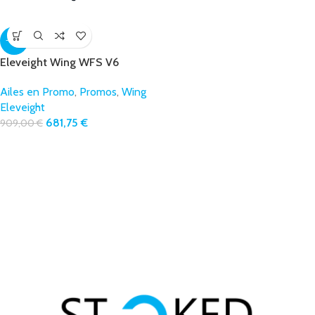
-25%
Eleveight Wing WFS V6
Ailes en Promo
,
Promos
,
Wing
Eleveight
681,75
€
909,00
€